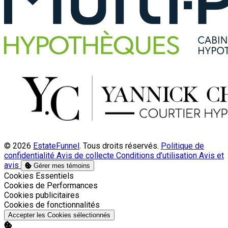
© 2026
EstateFunnel
. Tous droits réservés.
Politique de
confidentialité
Avis de collecte
Conditions d’utilisation
Avis et
avis
Gérer mes témoins
Activer
Cookies Essentiels
Activer
Cookies de Performances
Activer
Cookies publicitaires
Activer
Cookies de fonctionnalités
Accepter les Cookies sélectionnés