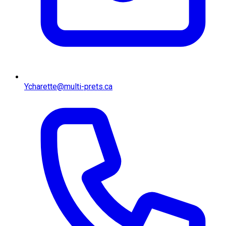
Ycharette@multi-prets.ca