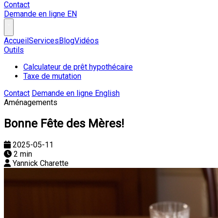
Contact
Demande en ligne
EN
Accueil
Services
Blog
Vidéos
Outils
Calculateur de prêt hypothécaire
Taxe de mutation
Contact
Demande en ligne
English
Aménagements
Bonne Fête des Mères!
2025-05-11
2 min
Yannick Charette