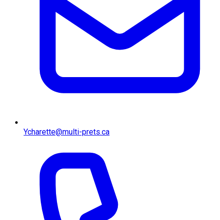
Ycharette@multi-prets.ca