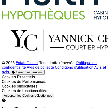
© 2026
EstateFunnel
. Tous droits réservés.
Politique de
confidentialité
Avis de collecte
Conditions d’utilisation
Avis et
avis
Gérer mes témoins
Activer
Cookies Essentiels
Activer
Cookies de Performances
Activer
Cookies publicitaires
Activer
Cookies de fonctionnalités
Accepter les Cookies sélectionnés