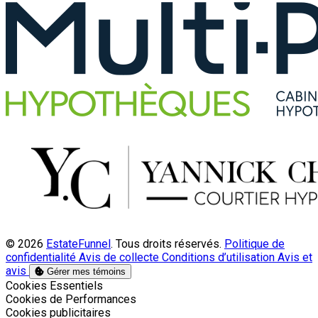
© 2026
EstateFunnel
. Tous droits réservés.
Politique de
confidentialité
Avis de collecte
Conditions d’utilisation
Avis et
avis
Gérer mes témoins
Activer
Cookies Essentiels
Activer
Cookies de Performances
Activer
Cookies publicitaires