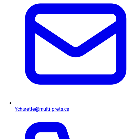
Ycharette@multi-prets.ca