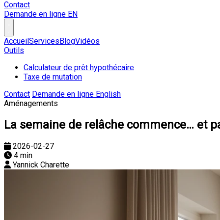
Contact
Demande en ligne
EN
Accueil
Services
Blog
Vidéos
Outils
Calculateur de prêt hypothécaire
Taxe de mutation
Contact
Demande en ligne
English
Aménagements
La semaine de relâche commence… et par
2026-02-27
4 min
Yannick Charette